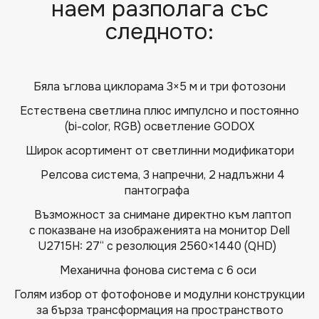
наем разполага със
следното:
Бяла ъглова циклорама 3×5 м и три фотозони
Естествена светлина плюс импулсно и постоянно
(bi-color, RGB) осветление GODOX
Широк асортимент от светлинни модификатори
Релсова система, 3 напречни, 2 надлъжни 4
пантографа
Възможност за снимане директно към лаптоп
с показване на изображенията на монитор Dell
U2715H: 27“ с резолюция 2560×1440 (QHD)
Механична фонова система с 6 оси
Голям избор от фотофонове и модулни конструкции
за бърза трансформация на пространството