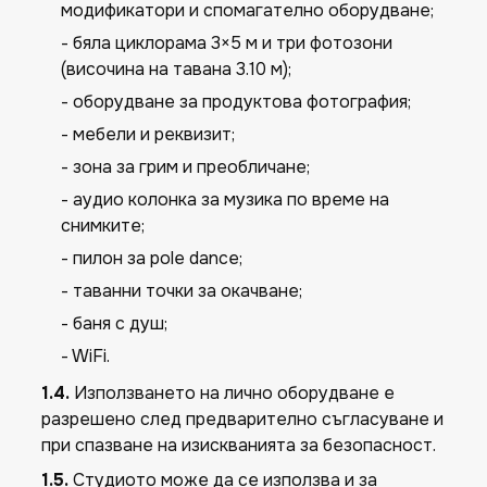
модификатори и спомагателно оборудване;
- бяла циклорама 3×5 м и три фотозони
(височина на тавана 3.10 м);
- оборудване за продуктова фотография;
- мебели и реквизит;
- зона за грим и преобличане;
- аудио колонка за музика по време на
снимките;
- пилон за pole dance;
- таванни точки за окачване;
- баня с душ;
- WiFi.
1.4.
Използването на лично оборудване е
разрешено след предварително съгласуване и
при спазване на изискванията за безопасност.
1.5.
Студиото може да се използва и за