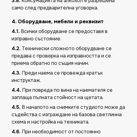
3.8.
Консумацията на алкохол е разрешена
само след предварителна уговорка.
4. Оборудване, мебели и реквизит
4.1.
Всички оборудване се предоставя в
изправно състояние.
4.2.
Технически сложното оборудване се
предава с проверка на изправността и се
приема обратно по същия начин.
4.3.
Преди наема се провежда кратък
инструктаж.
4.4.
При повреда по вина на наемателя се
заплаща пълната стойност на щетата.
4.5.
В началото на снимките студиото може да
съдейства с изграждане на базова светлинна
схема и настройка на техниката.
4.6.
При необходимост от постоянно