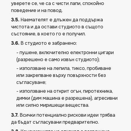
уверете се, че са с чисти лапи, спокойно
поведение и на повод.
3.5.
Наемателят е длъжен да поддържа
чистота и да остави студиото в същото
състояние, в което го е получил.
3.6.
В студиото е забранено:
- пушене, включително електронни цигари
(разрешено е само извън студиото);
- използване на лепила, тиксо, пробиване
или закрепване върху повърхности без
съгласуване;
- използване на открит огън, пиротехника,
димки (дим машина е разрешена), агресивни
или силно миришещи вещества.
3.7.
Всички потенциално рискови идеи трябва
да бъдат съгласувани предварително.