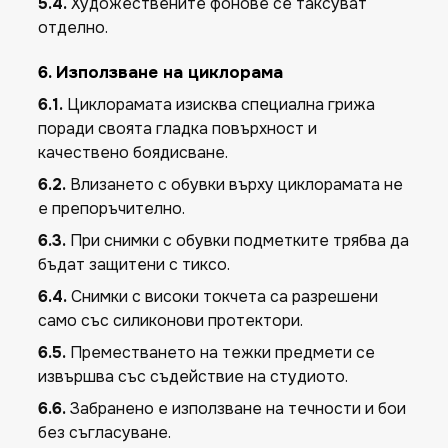
5.4.
Художествените фонове се таксуват
отделно.
6. Използване на циклорама
6.1.
Циклорамата изисква специална грижа
поради своята гладка повърхност и
качествено боядисване.
6.2.
Влизането с обувки върху циклорамата не
е препоръчително.
6.3.
При снимки с обувки подметките трябва да
бъдат защитени с тиксо.
6.4.
Снимки с високи токчета са разрешени
само със силиконови протектори.
6.5.
Преместването на тежки предмети се
извършва със съдействие на студиото.
6.6.
Забранено е използване на течности и бои
без съгласуване.