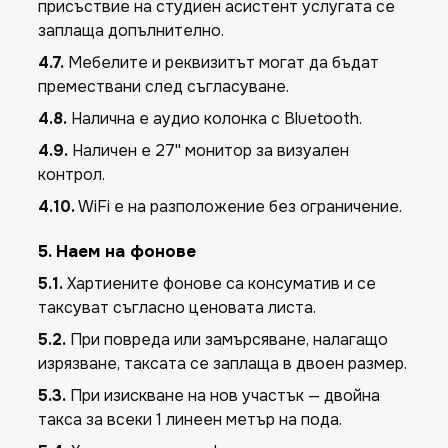
присъствие на студиен асистент услугата се
заплаща допълнително.
4.7.
Мебелите и реквизитът могат да бъдат
премествани след съгласуване.
4.8.
Налична е аудио колонка с Bluetooth.
4.9.
Наличен е 27'' монитор за визуален
контрол.
4.10.
WiFi е на разположение без ограничение.
5. Наем на фонове
5.1.
Хартиените фонове са консуматив и се
таксуват съгласно ценовата листа.
5.2.
При повреда или замърсяване, налагащо
изрязване, таксата се заплаща в двоен размер.
5.3.
При изискване на нов участък — двойна
такса за всеки 1 линеен метър на пода.