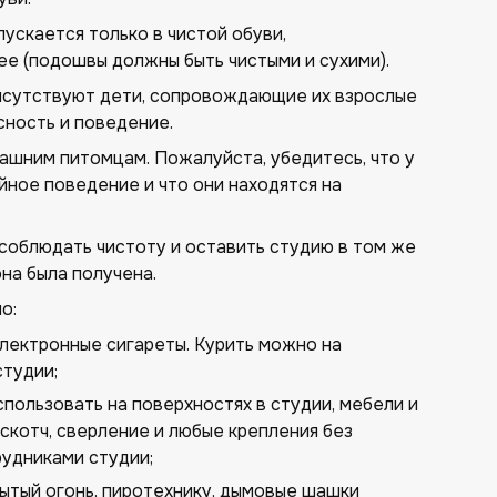
ускается только в чистой обуви,
е (подошвы должны быть чистыми и сухими).
исутствуют дети, сопровождающие их взрослые
сность и поведение.
ашним питомцам. Пожалуйста, убедитесь, что у
ойное поведение и что они находятся на
соблюдать чистоту и оставить студию в том же
она была получена.
о:
электронные сигареты. Курить можно на
тудии;
спользовать на поверхностях в студии, мебели и
скотч, сверление и любые крепления без
рудниками студии;
рытый огонь, пиротехнику, дымовые шашки