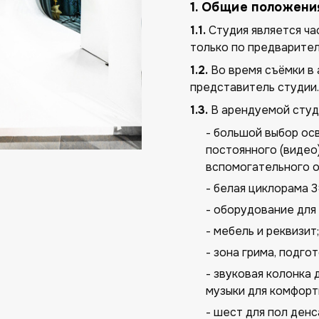
1. Общие положени
1.1.
Студия является ч
только по предварител
1.2.
Во время съёмки в
представитель студии.
1.3.
В арендуемой студ
- большой выбор ос
постоянного (видео
вспомогательного о
- белая циклорама 3
- оборудование для
- мебель и реквизит;
- зона грима, подго
- звуковая колонка
музыки для комфорт
- шест для пол денс