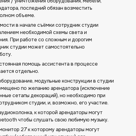
ния / уничтожения оборудования, мебели,
ндатора, последний обязан возместить
полном объеме.
мости в начале съёмки сотрудник студии
влением необходимой схемы света и
ния. При работе со сложным и дорогим
ник студии может самостоятельно
боту.
стоянная помощь ассистента в процессе
вается отдельно.
оборудование, модульные конструкции в студии
емещено по желанию арендатора (исключение
нные сетапы декораций), но необходимо при
отрудником студии, и, возможно, его участие.
аудиоколонка, к которой арендаторы могут
uetooth чтобы слушать свою любимую музыку.
монитор 27`` к которому арендаторы могут