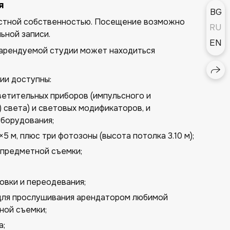
я
BG
астной собственностью. Посещение возможно
RU
ьной записи.
EN
 арендуемой студии может находиться
ии доступны:
ветительных приборов (импульсного и
) света) и световых модификаторов, и
борудования;
×5 м, плюс три фотозоны (высота потолка 3.10 м);
 предметной съемки;
товки и переодевания;
 для прослушивания арендатором любимой
ной съемки;
а;