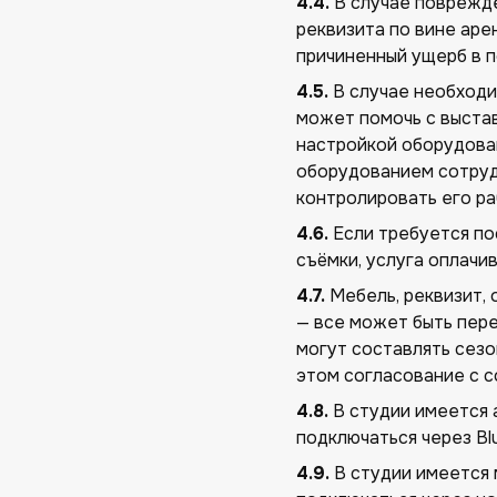
4.4.
В случае поврежде
реквизита по вине аре
причиненный ущерб в 
4.5.
В случае необходи
может помочь с выста
настройкой оборудова
оборудованием сотруд
контролировать его ра
4.6.
Если требуется по
съёмки, услуга оплачи
4.7.
Мебель, реквизит, 
— все может быть пер
могут составлять сезо
этом согласование с с
4.8.
В студии имеется 
подключаться через Bl
4.9.
В студии имеется 